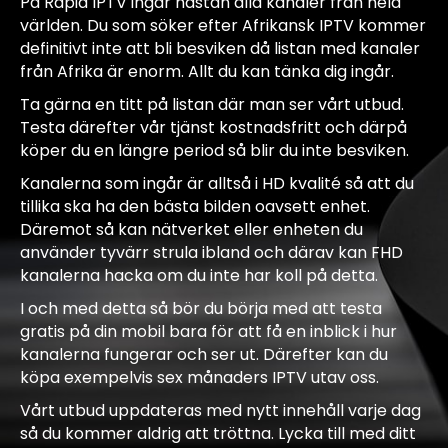
På Rapid IPTV ingår nästan alla kanaler från hela
världen. Du som söker efter Afrikansk IPTV kommer
definitivt inte att bli besviken då listan med kanaler
från Afrika är enorm. Allt du kan tänka dig ingår.
Ta gärna en titt på listan där man ser vårt utbud.
Testa därefter vår tjänst kostnadsfritt och därpå
köper du en längre period så blir du inte besviken.
Kanalerna som ingår är alltså i HD kvalité så att du
tillika ska ha den bästa bilden oavsett enhet.
Däremot så kan nätverket eller enheten du
använder tyvärr strula ibland och därav kan FHD
kanalerna hacka om du inte har koll på detta.
I och med detta så bör du börja med att testa
gratis på din mobil bara för att få en inblick i hur
kanalerna fungerar och ser ut. Därefter kan du
köpa exempelvis sex månaders IPTV utav oss.
Vårt utbud uppdateras med nytt innehåll varje dag
så du kommer aldrig att tröttna.
Lycka till med ditt