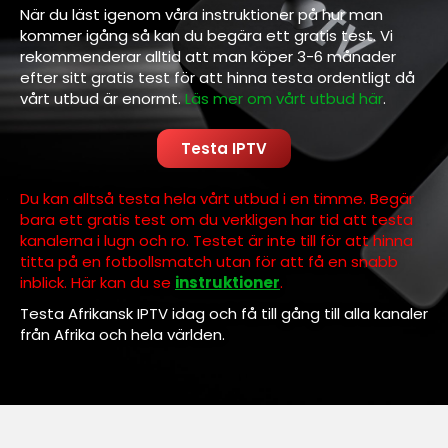
När du läst igenom våra instruktioner på hur man
kommer igång så kan du begära ett gratis test. Vi
rekommenderar alltid att man köper 3-6 månader
efter sitt gratis test för att hinna testa ordentligt då
vårt utbud är enormt.
Läs mer om vårt utbud här
.
Testa IPTV
Du kan alltså testa hela vårt utbud i en timme. Begär
bara ett gratis test om du verkligen har tid att testa
kanalerna i lugn och ro. Testet är inte till för att hinna
titta på en fotbollsmatch utan för att få en snabb
inblick. Här kan du se
instruktioner
.
Testa Afrikansk IPTV idag och få till gång till alla kanaler
från Afrika och hela världen.