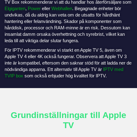
TV Box rekommenderar vi att du handlar hos återförsäljare som
Elgiganten
,
Power
eller
Webhallen
. Begagnade enheter bör
undvikas, då du aldrig kan veta om de utsatts för hårdhänt
hantering eller felanvändning. Skador på komponenter som
hårddisk, processor och RAM-minne är en risk. Dessutom kan
insamlat damm orsaka överhettning och syrebrist, vilket kan
leda till att viktiga delar slutar fungera.
För IPTV rekommenderar vi starkt en Apple TV 5, även om
Apple TV 4 eller 4K också fungerar. Observera att Apple TV 3
inte är kompatibel, eftersom den saknar stöd för att ladda ner de
nödvändiga apparna. Ett alternativ till Apple TV är
IPTV med
TVIP box
som också erbjuder hög kvalitet för IPTV.
Grundinställningar till Apple
TV