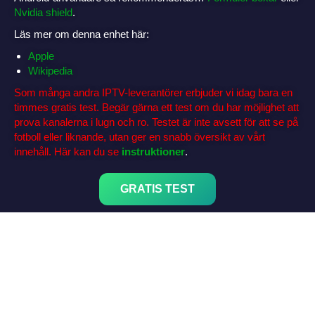
Nvidia shield
.
Läs mer om denna enhet här:
Apple
Wikipedia
Som många andra IPTV-leverantörer erbjuder vi idag bara en
timmes gratis test. Begär gärna ett test om du har möjlighet att
prova kanalerna i lugn och ro. Testet är inte avsett för att se på
fotboll eller liknande, utan ger en snabb översikt av vårt
innehåll. Här kan du se
instruktioner
.
GRATIS TEST