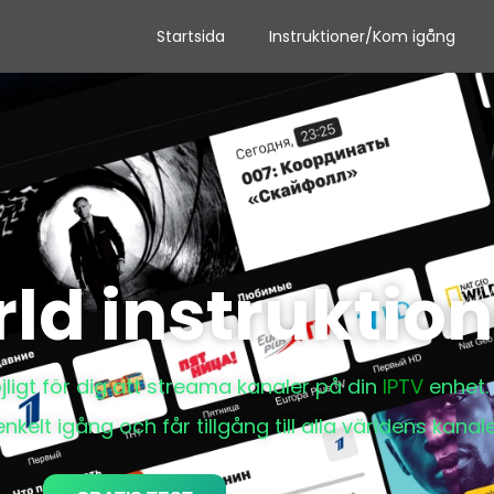
Startsida
Instruktioner/Kom igång
ld instruktion
ligt för dig att streama kanaler på din
IPTV
enhet.
lt igång och får tillgång till alla världens kanale