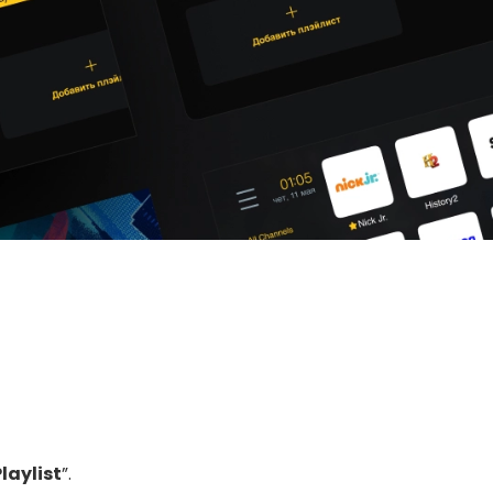
laylist
”.