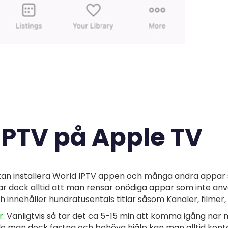
IPTV på Apple TV
kan installera World IPTV appen och många andra appar 
r dock alltid att man rensar onödiga appar som inte anv
ch innehåller hundratusentals titlar såsom Kanaler, filmer
r
. Vanligtvis så tar det ca 5-15 min att komma igång när
lle man dock fastna och behöva hjälp kan man alltid kon