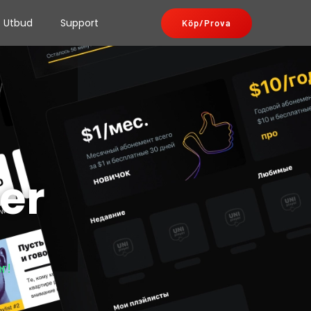
Utbud
Support
Köp/Prova
er
r!