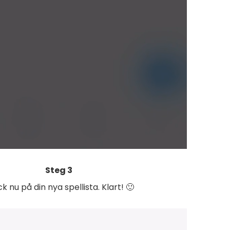
Steg 3
k nu på din nya spellista. Klart! 🙂