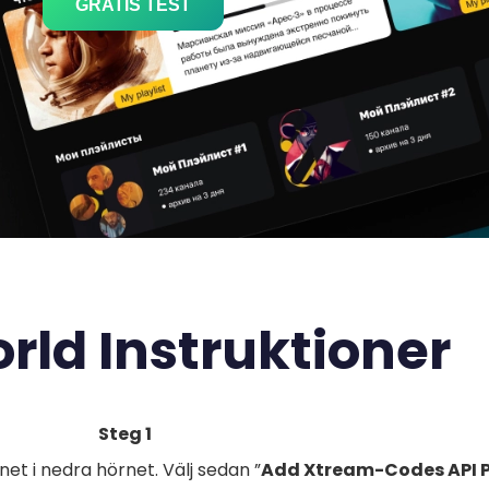
GRATIS TEST
rld Instruktioner
Steg 1
et i nedra hörnet. Välj sedan ”
Add Xtream-Codes API P