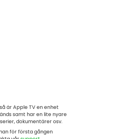
så är Apple TV en enhet
änds samt har en lite nyare
, serier, dokumentärer osv.
 man för första gången
takta vår
support
.