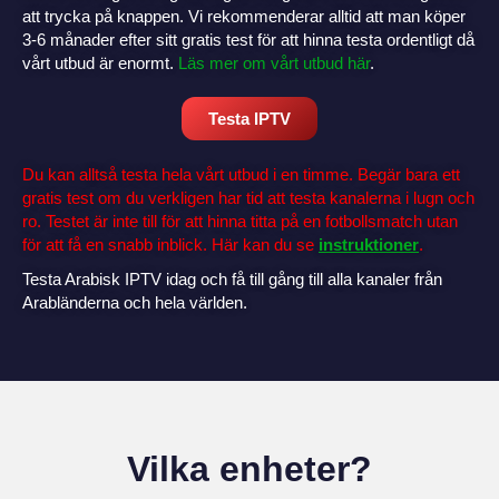
att trycka på knappen. Vi rekommenderar alltid att man köper
3-6 månader efter sitt gratis test för att hinna testa ordentligt då
vårt utbud är enormt.
Läs mer om vårt utbud här
.
Testa IPTV
Du kan alltså testa hela vårt utbud i en timme. Begär bara ett
gratis test om du verkligen har tid att testa kanalerna i lugn och
ro. Testet är inte till för att hinna titta på en fotbollsmatch utan
för att få en snabb inblick. Här kan du se
instruktioner
.
Testa Arabisk IPTV idag och få till gång till alla kanaler från
Arabländerna och hela världen.
Vilka enheter?