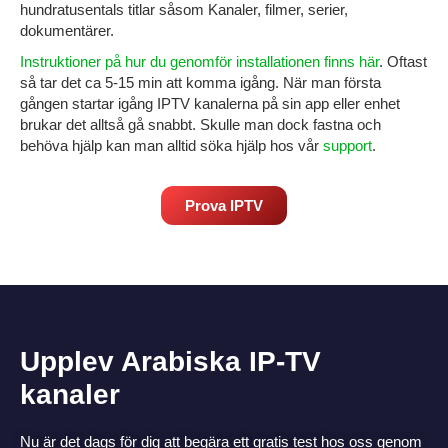
hundratusentals titlar såsom Kanaler, filmer, serier,
dokumentärer.
Instruktioner på hur du genomför installationen finns här
. Oftast
så tar det ca 5-15 min att komma igång. När man första
gången startar igång IPTV kanalerna på sin
app eller enhet
brukar det alltså gå snabbt.
Skulle man dock fastna och
behöva hjälp kan man alltid söka hjälp hos vår
support
.
Prova IPTV
Upplev Arabiska IP-TV
kanaler
Nu är det dags för dig att begära ett gratis test hos oss genom