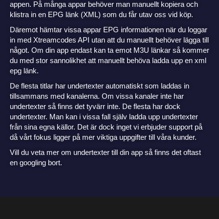
appen. På många appar behöver man manuellt kopiera och
klistra in en EPG länk (XML) som du får utav oss vid köp.
Däremot hämtar vissa appar EPG informationen när du loggar
in med Xtreamcodes API utan att du manuellt behöver lägga till
något. Om din app endast kan ta emot M3U länkar så kommer
du med stor sannolikhet att manuellt behöva ladda upp en xml
epg länk.
De flesta titlar har undertexter automatiskt som laddas in
tillsammans med kanalerna. Om vissa kanaler inte har
undertexter så finns det tyvärr inte. De flesta har dock
undertexter. Man kan i vissa fall själv ladda upp undertexter
från sina egna källor. Det är dock inget vi erbjuder support på
då vårt fokus ligger på mer viktiga uppgifter till våra kunder.
Vill du veta mer om undertexter till din app så finns det oftast
en googling bort.