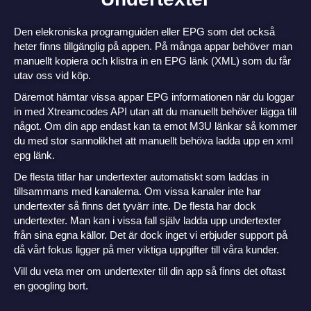
Den elekroniska programguiden eller EPG som det också
heter finns tillgänglig på appen. På många appar behöver man
manuellt kopiera och klistra in en EPG länk (XML) som du får
utav oss vid köp.
Däremot hämtar vissa appar EPG informationen när du loggar
in med Xtreamcodes API utan att du manuellt behöver lägga till
något. Om din app endast kan ta emot M3U länkar så kommer
du med stor sannolikhet att manuellt behöva ladda upp en xml
epg länk.
De flesta titlar har undertexter automatiskt som laddas in
tillsammans med kanalerna. Om vissa kanaler inte har
undertexter så finns det tyvärr inte. De flesta har dock
undertexter. Man kan i vissa fall själv ladda upp undertexter
från sina egna källor. Det är dock inget vi erbjuder support på
då vårt fokus ligger på mer viktiga uppgifter till våra kunder.
Vill du veta mer om undertexter till din app så finns det oftast
en googling bort.