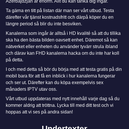
Azerbajdzjan är enorm. Allt du kan tänka dig ingår.
Ta gärna en titt på listan där man ser vårt utbud. Testa
därefter vår tjänst kostnadsfritt och därpå köper du en
längre period så blir du inte besviken.
Kanalerna som ingår är alltså i HD kvalité så att du tillika
ska ha den bästa bilden oavsett enhet. Däremot så kan
nätverket eller enheten du använder tyvärr strula ibland
och därav kan FHD kanalerna hacka om du inte har koll
på detta.
I och med detta så bör du börja med att testa gratis på din
mobil bara för att få en inblick i hur kanalerna fungerar
och ser ut. Därefter kan du köpa exempelvis sex
månaders IPTV utav oss.
Vårt utbud uppdateras med nytt innehåll varje dag så du
kommer aldrig att tröttna.
Lycka till med ditt test och vi
hoppas att vi ses på andra sidan!
Undertexter