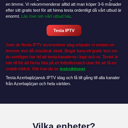
en timme. Vi rekommenderar alltid att man köper 3-6 månader
efter sitt gratis test för att hinna testa ordentligt då vårt utbud är
enormt.
Läs mer om vårt utbud här
.
Testa IPTV
Som de flesta IPTV leverantörer idag erbjuder vi endast en
timmes test då missbruk skett. Begär bara ett gratis test om
du verkligen har tid att testa kanalerna i lugn och ro. Testet är
inte till för att hinna titta på en fotbollsmatch utan för att få en
snabb inblick. Här kan du se
instruktioner
.
Testa Azerbajdzjansk IPTV idag och få till gång till alla kanaler
från Azerbajdzjan och hela världen.
Vilka enheter?