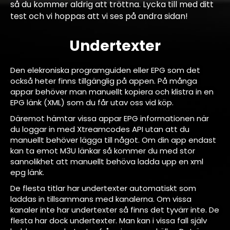
så du kommer aldrig att tröttna.
Lycka till med ditt
test och vi hoppas att vi ses på andra sidan!
Undertexter
Den elekroniska programguiden eller EPG som det
också heter finns tillgänglig på appen. På många
appar behöver man manuellt kopiera och klistra in en
EPG länk (XML) som du får utav oss vid köp.
Däremot hämtar vissa appar EPG informationen när
du loggar in med Xtreamcodes API utan att du
manuellt behöver lägga till något. Om din app endast
kan ta emot M3U länkar så kommer du med stor
sannolikhet att manuellt behöva ladda upp en xml
epg länk.
De flesta titlar har undertexter automatiskt som
laddas in tillsammans med kanalerna. Om vissa
kanaler inte har undertexter så finns det tyvärr inte. De
flesta har dock undertexter. Man kan i vissa fall själv