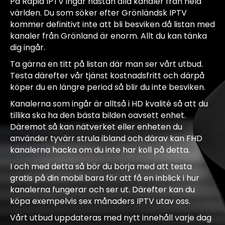
På Rapid IPTV ingår nästan alla kanaler från hela
världen. Du som söker efter Grönländsk IPTV
kommer definitivt inte att bli besviken då listan med
kanaler från Grönland är enorm. Allt du kan tänka
dig ingår.
Ta gärna en titt på listan där man ser vårt utbud.
Testa därefter vår tjänst kostnadsfritt och därpå
köper du en längre period så blir du inte besviken.
Kanalerna som ingår är alltså i HD kvalité så att du
tillika ska ha den bästa bilden oavsett enhet.
Däremot så kan nätverket eller enheten du
använder tyvärr strula ibland och därav kan FHD
kanalerna hacka om du inte har koll på detta.
I och med detta så bör du börja med att testa
gratis på din mobil bara för att få en inblick i hur
kanalerna fungerar och ser ut. Därefter kan du
köpa exempelvis sex månaders IPTV utav oss.
Vårt utbud uppdateras med nytt innehåll varje dag