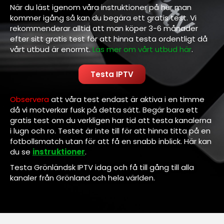
När du läst igenom våra instruktioner på hur man
kommer igång så kan du begära ett gratis test. Vi
rekommenderar alltid att man köper 3-6 månader
efter sitt gratis test för att hinna testa ordentligt då
vårt utbud är enormt.
Läs mer om vårt utbud här
.
Testa IPTV
Observera
att våra test endast är aktiva i en timme
då vi motverkar fusk på detta sätt. Begär bara ett
gratis test om du verkligen har tid att testa kanalerna
i lugn och ro. Testet är inte till för att hinna titta på en
fotbollsmatch utan för att få en snabb inblick. Här kan
du se
instruktioner
.
Testa Grönländsk IPTV idag och få till gång till alla
kanaler från Grönland och hela världen.