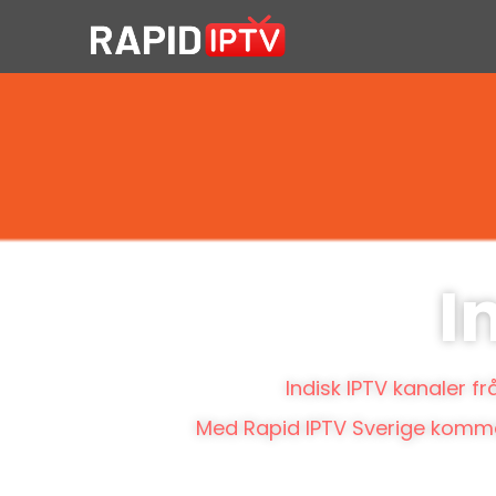
I
Indisk IPTV kanaler f
Med Rapid IPTV Sverige kommer d