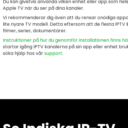
Du kan givetvis använda vilken enhet eller app som hel
Apple TV när du ser på dina kanaler.
Vi rekommenderar dig även att du rensar onödiga appar
lite nyare TV modell. Detta eftersom att de flesta IPTV l
filmer, serier, dokumentärer.
Instruktioner på hur du genomför installationen finns hä
startar igång IPTV kanalerna på sin
app eller enhet bru
söka hjälp hos vår
support
.