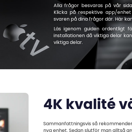
Alla frågor besvaras på vår sida
Klicka på respektive app/enhet 
svaren på dina frågor där. Här ka
Läs igenom guiden ordentligt 
installationen då viktiga delar 
viktiga delar.
4K kvalité v
Sammanfattningsvis så rekommenderar
nya enhet. Sedan slutför man alltså g