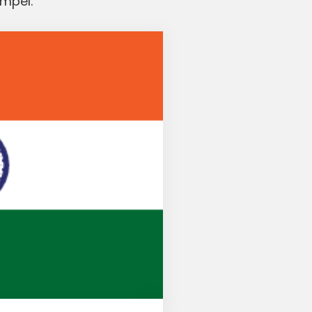
empel.