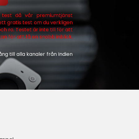
 test då vår premiumtjänst
tt gratis test om du verkligen
h ro. Testet är inte till för att
an för att få en snabb inblick.
ång till alla kanaler från Indien