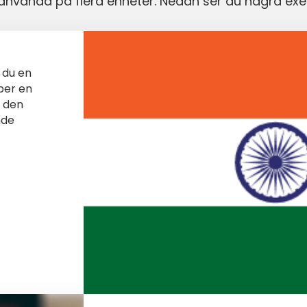
t använda på flera enheter. Nedan ser du några ex
 du en
per en
e den
nde