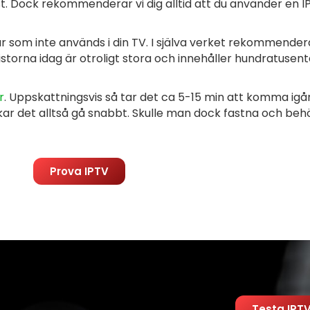
st. Dock rekommenderar vi dig alltid att du använder en
 som inte används i din TV. I själva verket rekommendera
istorna idag är otroligt stora och innehåller hundratusent
r
. Uppskattningsvis så tar det ca 5-15 min att komma ig
kar det alltså gå snabbt.
Skulle man dock fastna och behö
Prova IPTV
Testa IPT