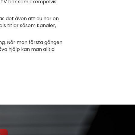
 IPTV box som exempelvis
s det även att du har en
als titlar såsom Kanaler,
ång. När man första gången
va hjälp kan man alltid
V