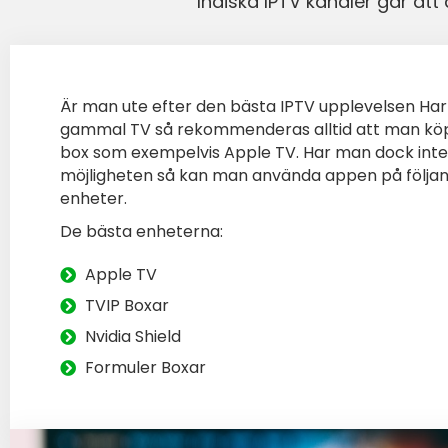
Indiska IPTV kanaler går at
Är man ute efter den bästa IPTV upplevelsen Har
gammal TV så rekommenderas alltid att man kö
box som exempelvis Apple TV. Har man dock int
möjligheten så kan man använda appen
på följa
enheter.
De bästa enheterna:
Apple TV
TVIP Boxar
Nvidia Shield
Formuler Boxar