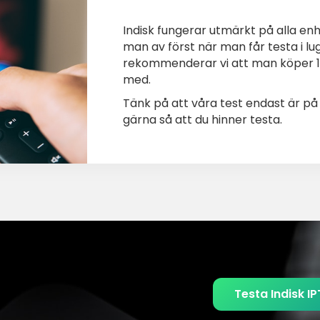
Indisk fungerar utmärkt på alla en
man av först när man får testa i lu
rekommenderar vi att man köper 1-3
med.
Tänk på att våra test endast är p
gärna så att du hinner testa.
Testa Indisk IP