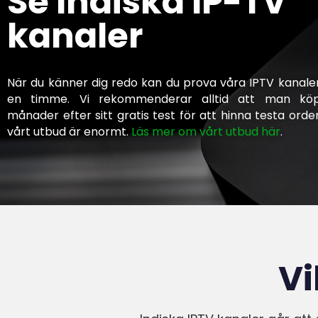
Se Indiska IP-TV
kanaler
När du känner dig redo kan du prova våra IPTV kanaler 
en timme. Vi rekommenderar alltid att man kö
månader efter sitt gratis test för att hinna testa orden
vårt utbud är enormt.
Läs mer om vårt utbud här
.
Vi