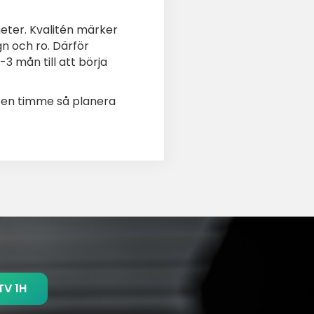
heter. Kvalitén märker
gn och ro. Därför
 mån till att börja
å en timme så planera
TV 1H