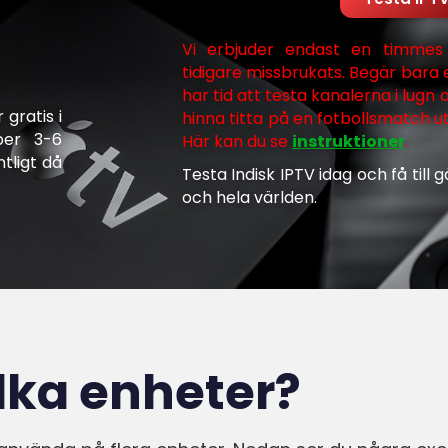
Vi erbjuder endast en timmes
tidigare missbrukats. Begär bara e
har tid att testa kanalerna i lugn oc
gratis i
hinna titta på en fotbollsmatch ut
per 3-6
Här kan du se
instruktioner
.
tligt då
Testa Indisk IPTV idag och få till g
och hela världen.
lka enheter?