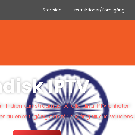
Startsida
Instruktioner/Kom igång
ndisk IPTV
rån Indien kan streamas på alla dina IPTV enheter!
u enkelt igång och får tillgång till alla världens 