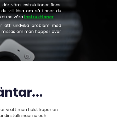
 där våra instruktioner finns.
du vill läsa om så finner du
n du se våra
instruktioner
.
för att undvika problem med
kan missas om man hopper över
äntar...
 vi att man helst köper en
rundinställningarna och