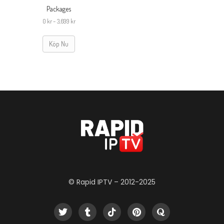
Packages
0
kr
–
3,699
kr
Köp Nu
© Rapid IPTV – 2012-2025