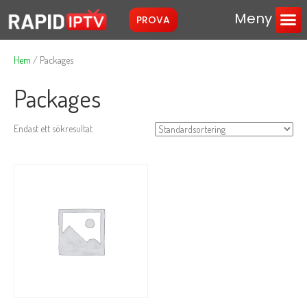
Meny
PROVA
Instruktioner/Ko
Hem
/ Packages
Packages
Endast ett sökresultat