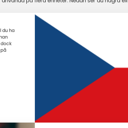
tt använda på flera enheter. Nedan ser du några e
l du ha
 man
 dock
på