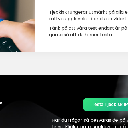
Tjeckisk fungerar utmärkt på alla e
rättvis upplevelse bör du självklart
Tänk på att våra test endast är på
gärna så att du hinner testa.
r
Testa Tjeckisk I
Har du frågor så besvaras de på v
finns. Klicka på respektive app/e