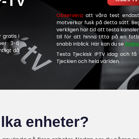
P-TV
Observera
att våra test endast
motverkar fusk på detta sätt. Be
verkligen har tid att testa kanaler
gratis i
till för att hinna titta på en fo
per 3-6
snabb inblick. Här kan du se
instru
tligt då
Testa Tjeckisk IPTV idag och få ti
Tjeckien och hela världen.
ilka enheter?