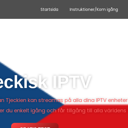
Startsida
Instruktioner/Kom igång
eckisk IPTV
rån Tjeckien kan streamas på alla dina IPTV enheter
u enkelt igång och får tillgång till alla världens 