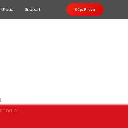
Utbud
Support
Köp/Prova
!
kanaler.