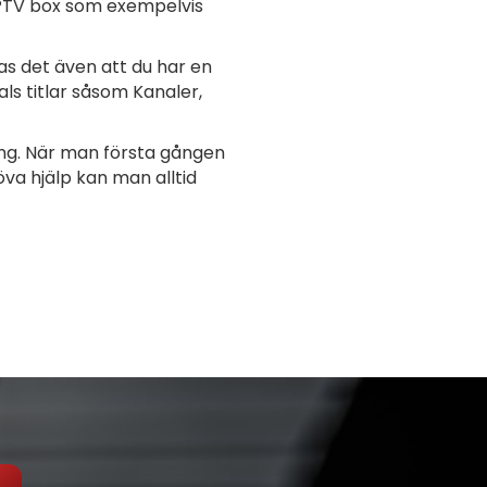
 IPTV box som exempelvis
s det även att du har en
als titlar såsom Kanaler,
ång. När man första gången
va hjälp kan man alltid