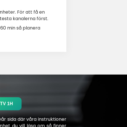
nheter. För att få en
 testa kanalerna först.
 60 min så planera
PTV 1H
år sida där våra instruktioner
nhet du vill läsa om så finner