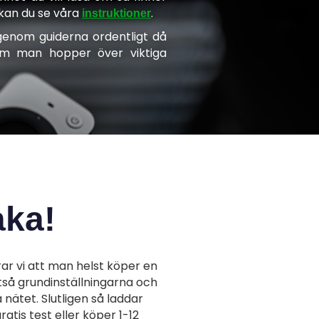
 kan du se våra
.
instruktioner
genom guiderna ordentligt då
 om man hopper över viktiga
aka!
 vi att man helst köper en
tså grundinställningarna och
ätet. Slutligen så laddar
ratis test eller köper 1-12