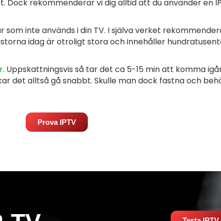
st. Dock rekommenderar vi dig alltid att du använder en
 som inte används i din TV. I själva verket rekommendera
istorna idag är otroligt stora och innehåller hundratusent
r
. Uppskattningsvis så tar det ca 5-15 min att komma ig
kar det alltså gå snabbt.
Skulle man dock fastna och behö
Prova IPTV
Testa IPTV