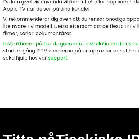
Du kan givetvis använda vilken enhet eller app som hel
Apple TV när du ser på dina kanaler.
Vi rekommenderar dig även att du rensar onödiga appar
lite nyare TV modell. Detta eftersom att de flesta IPTV l
filmer, serier, dokumentärer.
Instruktioner på hur du genomför installationen finns hä
startar igång IPTV kanalerna på sin
app eller enhet bru
söka hjälp hos vår
support
.