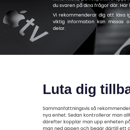
du svaren på dina frågor där. Här
Vi rekommenderar dig att läsa i
viktig information kan missas
delar.
Luta dig tillb
Sammanfattningsvis så rekommenderar
nya enhet. Sedan kontrollerar man all
därefter kopplar man upp enheten på n
man ned
appen
och begär därtill ett g