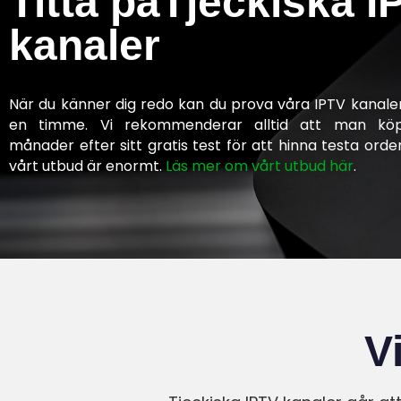
Titta påTjeckiska I
kanaler
När du känner dig redo kan du prova våra IPTV kanaler 
en timme. Vi rekommenderar alltid att man kö
månader efter sitt gratis test för att hinna testa orden
vårt utbud är enormt.
Läs mer om vårt utbud här
.
V