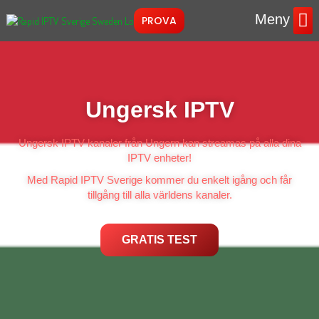
Meny
PROVA
Instruktione
Ungersk IPTV
Ungersk IPTV kanaler från Ungern kan streamas på alla dina
IPTV enheter!
Med Rapid IPTV Sverige kommer du enkelt igång och får
tillgång till alla världens kanaler.
GRATIS TEST