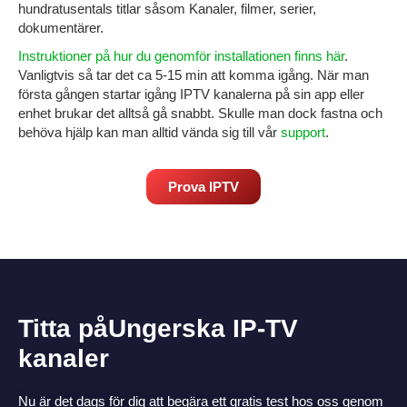
hundratusentals titlar såsom Kanaler, filmer, serier,
dokumentärer.
Instruktioner på hur du genomför installationen finns här
.
Vanligtvis så tar det ca 5-15 min att komma igång. När man
första gången startar igång IPTV kanalerna på sin
app eller
enhet brukar det alltså gå snabbt.
Skulle man dock fastna och
behöva hjälp kan man alltid vända sig till vår
support
.
Prova IPTV
Titta påUngerska IP-TV
kanaler
Nu är det dags för dig att begära ett gratis test hos oss genom