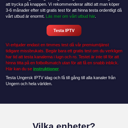
att trycka på knappen. Vi rekommenderar alltid att man köper
3-6 månader efter sitt gratis test för att hinna testa ordentligt då
vårt utbud är enormt.
Läs mer om vårt utbud här
.
Testa IPTV
Vi erbjuder endast en timmes test då vår premiumtjänst
tidigare missbrukats. Begär bara ett gratis test om du verkligen
har tid att testa kanalerna i lugn och ro. Testet är inte till för att
hinna titta på en fotbollsmatch utan för att få en snabb inblick.
Här kan du se
instruktioner
.
Testa Ungersk IPTV idag och få till gång till alla kanaler från
Ungern och hela världen.
Vilka enheter?