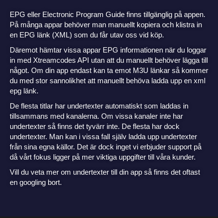
EPG eller Electronic Program Guide finns tillgänglig på appen.
På många appar behöver man manuellt kopiera och klistra in
en EPG länk (XML) som du får utav oss vid köp.
Däremot hämtar vissa appar EPG informationen när du loggar
in med Xtreamcodes API utan att du manuellt behöver lägga till
något. Om din app endast kan ta emot M3U länkar så kommer
du med stor sannolikhet att manuellt behöva ladda upp en xml
epg länk.
De flesta titlar har undertexter automatiskt som laddas in
tillsammans med kanalerna. Om vissa kanaler inte har
undertexter så finns det tyvärr inte. De flesta har dock
undertexter. Man kan i vissa fall själv ladda upp undertexter
från sina egna källor. Det är dock inget vi erbjuder support på
då vårt fokus ligger på mer viktiga uppgifter till våra kunder.
Vill du veta mer om undertexter till din app så finns det oftast
en googling bort.